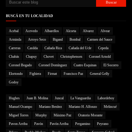
BUSCÁ EN TU LOCALIDAD
Acebal
Acevedo
Albarellos
Alcorta
Alvarez
Alvear
Arminda
Arroyo Seco
Bigand
Bombal
Carmen del Sauce
Carreras
Casilda
Cañada Rica
Cañada del Ucle
Cepeda
Chabás
Chapuy
Chovet
Christophensen
Coronel Arnold
Coronel Bogado
Coronel Domínguez
Cuatro Esquinas
El Socorro
Elortondo
Fighiera
Firmat
Francisco Paz
General Gelly
Godoy
Hughes
Juan B. Molina
Juncal
La Vanguardia
Labordeboy
Manuel Ocampo
Mariano Benítez
Mariano H. Alfonzo
Melincué
Miguel Torres
Murphy
Máximo Paz
Oratorio Morante
Pavon Arriba
Pavón
Pavón Arriba
Pergamino
Peyrano