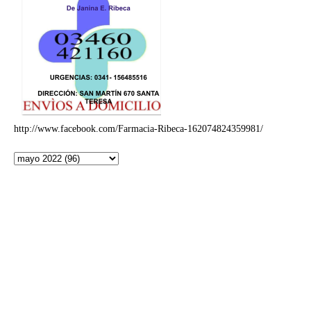
http://www.facebook.com/Farmacia-Ribeca-162074824359981/