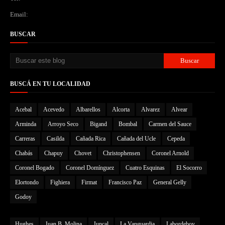
Email:
BUSCAR
BUSCÁ EN TU LOCALIDAD
Acebal
Acevedo
Albarellos
Alcorta
Alvarez
Alvear
Arminda
Arroyo Seco
Bigand
Bombal
Carmen del Sauce
Carreras
Casilda
Cañada Rica
Cañada del Ucle
Cepeda
Chabás
Chapuy
Chovet
Christophensen
Coronel Arnold
Coronel Bogado
Coronel Domínguez
Cuatro Esquinas
El Socorro
Elortondo
Fighiera
Firmat
Francisco Paz
General Gelly
Godoy
Hughes
Juan B. Molina
Juncal
La Vanguardia
Labordeboy