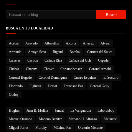
BUSCÁ EN TU LOCALIDAD
Acebal
Acevedo
Albarellos
Alcorta
Alvarez
Alvear
Arminda
Arroyo Seco
Bigand
Bombal
Carmen del Sauce
Carreras
Casilda
Cañada Rica
Cañada del Ucle
Cepeda
Chabás
Chapuy
Chovet
Christophensen
Coronel Arnold
Coronel Bogado
Coronel Domínguez
Cuatro Esquinas
El Socorro
Elortondo
Fighiera
Firmat
Francisco Paz
General Gelly
Godoy
Hughes
Juan B. Molina
Juncal
La Vanguardia
Labordeboy
Manuel Ocampo
Mariano Benítez
Mariano H. Alfonzo
Melincué
Miguel Torres
Murphy
Máximo Paz
Oratorio Morante