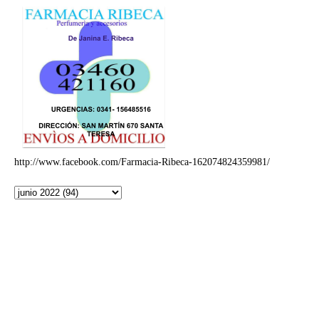
http://www.facebook.com/Farmacia-Ribeca-162074824359981/