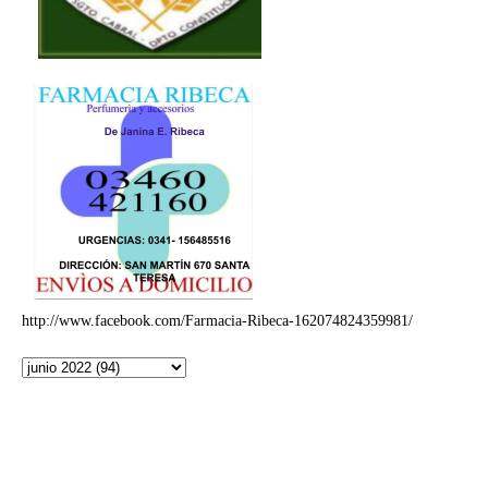
http://www.facebook.com/Farmacia-Ribeca-162074824359981/