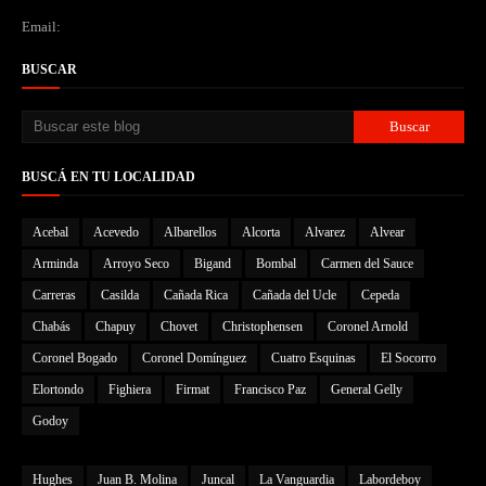
Email:
BUSCAR
BUSCÁ EN TU LOCALIDAD
Acebal
Acevedo
Albarellos
Alcorta
Alvarez
Alvear
Arminda
Arroyo Seco
Bigand
Bombal
Carmen del Sauce
Carreras
Casilda
Cañada Rica
Cañada del Ucle
Cepeda
Chabás
Chapuy
Chovet
Christophensen
Coronel Arnold
Coronel Bogado
Coronel Domínguez
Cuatro Esquinas
El Socorro
Elortondo
Fighiera
Firmat
Francisco Paz
General Gelly
Godoy
Hughes
Juan B. Molina
Juncal
La Vanguardia
Labordeboy