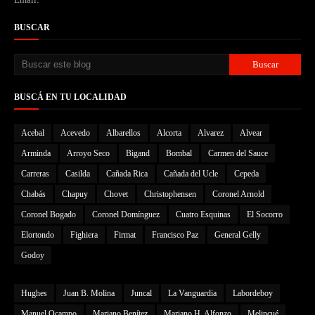
BUSCAR
BUSCÁ EN TU LOCALIDAD
Acebal
Acevedo
Albarellos
Alcorta
Alvarez
Alvear
Arminda
Arroyo Seco
Bigand
Bombal
Carmen del Sauce
Carreras
Casilda
Cañada Rica
Cañada del Ucle
Cepeda
Chabás
Chapuy
Chovet
Christophensen
Coronel Arnold
Coronel Bogado
Coronel Domínguez
Cuatro Esquinas
El Socorro
Elortondo
Fighiera
Firmat
Francisco Paz
General Gelly
Godoy
Hughes
Juan B. Molina
Juncal
La Vanguardia
Labordeboy
Manuel Ocampo
Mariano Benítez
Mariano H. Alfonzo
Melincué