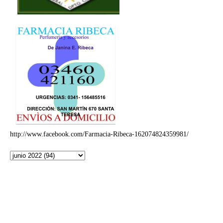
http://www.facebook.com/Farmacia-Ribeca-162074824359981/