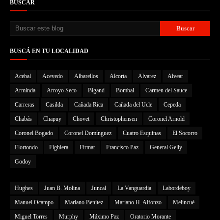
BUSCAR
BUSCÁ EN TU LOCALIDAD
Acebal
Acevedo
Albarellos
Alcorta
Alvarez
Alvear
Arminda
Arroyo Seco
Bigand
Bombal
Carmen del Sauce
Carreras
Casilda
Cañada Rica
Cañada del Ucle
Cepeda
Chabás
Chapuy
Chovet
Christophensen
Coronel Arnold
Coronel Bogado
Coronel Domínguez
Cuatro Esquinas
El Socorro
Elortondo
Fighiera
Firmat
Francisco Paz
General Gelly
Godoy
Hughes
Juan B. Molina
Juncal
La Vanguardia
Labordeboy
Manuel Ocampo
Mariano Benítez
Mariano H. Alfonzo
Melincué
Miguel Torres
Murphy
Máximo Paz
Oratorio Morante