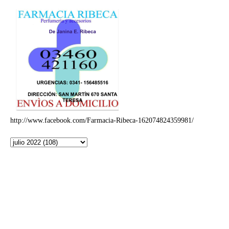
http://www.facebook.com/Farmacia-Ribeca-162074824359981/