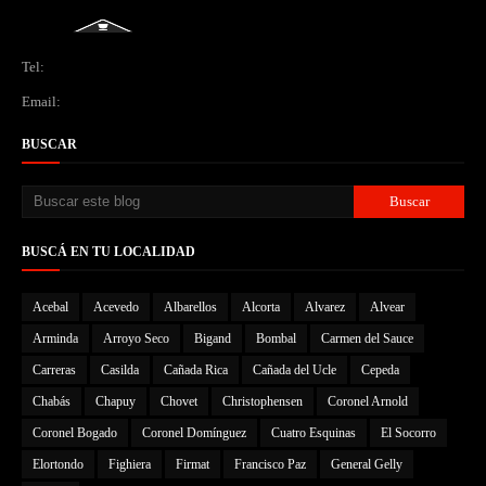
Tel:
Email:
BUSCAR
BUSCÁ EN TU LOCALIDAD
Acebal
Acevedo
Albarellos
Alcorta
Alvarez
Alvear
Arminda
Arroyo Seco
Bigand
Bombal
Carmen del Sauce
Carreras
Casilda
Cañada Rica
Cañada del Ucle
Cepeda
Chabás
Chapuy
Chovet
Christophensen
Coronel Arnold
Coronel Bogado
Coronel Domínguez
Cuatro Esquinas
El Socorro
Elortondo
Fighiera
Firmat
Francisco Paz
General Gelly