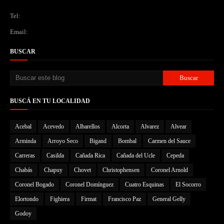
Tel:
Email:
BUSCAR
BUSCÁ EN TU LOCALIDAD
Acebal
Acevedo
Albarellos
Alcorta
Alvarez
Alvear
Arminda
Arroyo Seco
Bigand
Bombal
Carmen del Sauce
Carreras
Casilda
Cañada Rica
Cañada del Ucle
Cepeda
Chabás
Chapuy
Chovet
Christophensen
Coronel Arnold
Coronel Bogado
Coronel Domínguez
Cuatro Esquinas
El Socorro
Elortondo
Fighiera
Firmat
Francisco Paz
General Gelly
Godoy