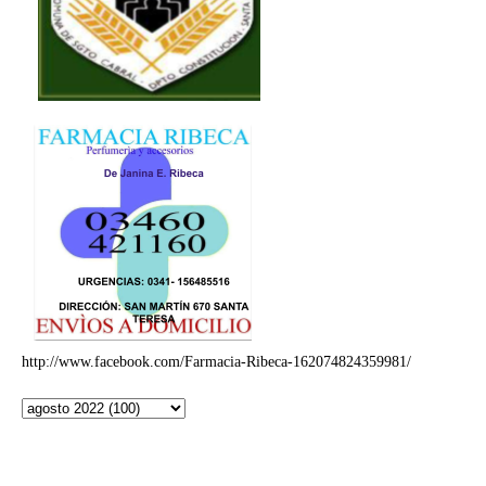
http://www.facebook.com/Farmacia-Ribeca-162074824359981/