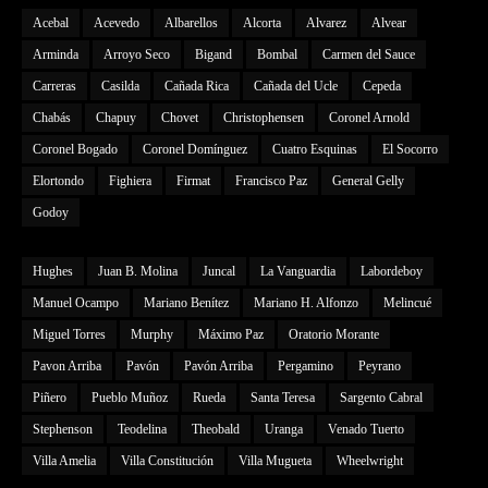
Acebal
Acevedo
Albarellos
Alcorta
Alvarez
Alvear
Arminda
Arroyo Seco
Bigand
Bombal
Carmen del Sauce
Carreras
Casilda
Cañada Rica
Cañada del Ucle
Cepeda
Chabás
Chapuy
Chovet
Christophensen
Coronel Arnold
Coronel Bogado
Coronel Domínguez
Cuatro Esquinas
El Socorro
Elortondo
Fighiera
Firmat
Francisco Paz
General Gelly
Godoy
Hughes
Juan B. Molina
Juncal
La Vanguardia
Labordeboy
Manuel Ocampo
Mariano Benítez
Mariano H. Alfonzo
Melincué
Miguel Torres
Murphy
Máximo Paz
Oratorio Morante
Pavon Arriba
Pavón
Pavón Arriba
Pergamino
Peyrano
Piñero
Pueblo Muñoz
Rueda
Santa Teresa
Sargento Cabral
Stephenson
Teodelina
Theobald
Uranga
Venado Tuerto
Villa Amelia
Villa Constitución
Villa Mugueta
Wheelwright