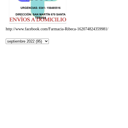
http://www.facebook.com/Farmacia-Ribeca-162074824359981/