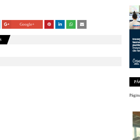
Google+
S
PÁ
Página