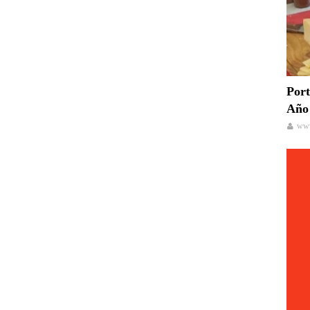
Port
Año 
www