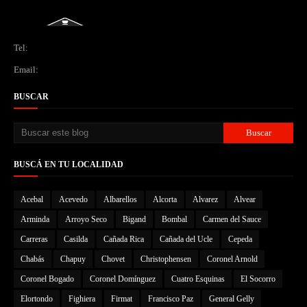
Tel:
Email:
BUSCAR
BUSCÁ EN TU LOCALIDAD
Acebal
Acevedo
Albarellos
Alcorta
Alvarez
Alvear
Arminda
Arroyo Seco
Bigand
Bombal
Carmen del Sauce
Carreras
Casilda
Cañada Rica
Cañada del Ucle
Cepeda
Chabás
Chapuy
Chovet
Christophensen
Coronel Arnold
Coronel Bogado
Coronel Domínguez
Cuatro Esquinas
El Socorro
Elortondo
Fighiera
Firmat
Francisco Paz
General Gelly