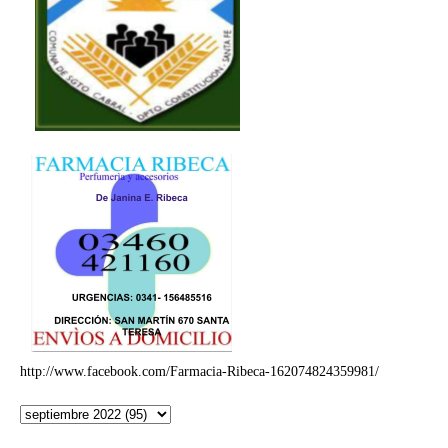
http://www.facebook.com/Farmacia-Ribeca-162074824359981/