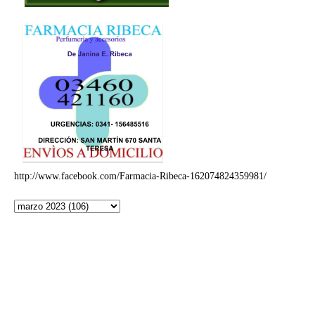
http://www.facebook.com/Farmacia-Ribeca-162074824359981/