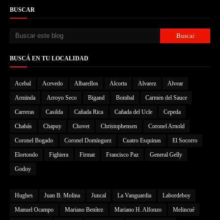
BUSCAR
BUSCÁ EN TU LOCALIDAD
Acebal
Acevedo
Albarellos
Alcorta
Alvarez
Alvear
Arminda
Arroyo Seco
Bigand
Bombal
Carmen del Sauce
Carreras
Casilda
Cañada Rica
Cañada del Ucle
Cepeda
Chabás
Chapuy
Chovet
Christophensen
Coronel Arnold
Coronel Bogado
Coronel Domínguez
Cuatro Esquinas
El Socorro
Elortondo
Fighiera
Firmat
Francisco Paz
General Gelly
Godoy
Hughes
Juan B. Molina
Juncal
La Vanguardia
Labordeboy
Manuel Ocampo
Mariano Benítez
Mariano H. Alfonzo
Melincué