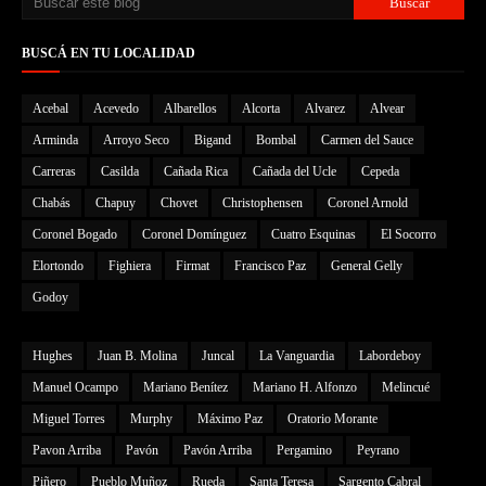
BUSCÁ EN TU LOCALIDAD
Acebal
Acevedo
Albarellos
Alcorta
Alvarez
Alvear
Arminda
Arroyo Seco
Bigand
Bombal
Carmen del Sauce
Carreras
Casilda
Cañada Rica
Cañada del Ucle
Cepeda
Chabás
Chapuy
Chovet
Christophensen
Coronel Arnold
Coronel Bogado
Coronel Domínguez
Cuatro Esquinas
El Socorro
Elortondo
Fighiera
Firmat
Francisco Paz
General Gelly
Godoy
Hughes
Juan B. Molina
Juncal
La Vanguardia
Labordeboy
Manuel Ocampo
Mariano Benítez
Mariano H. Alfonzo
Melincué
Miguel Torres
Murphy
Máximo Paz
Oratorio Morante
Pavon Arriba
Pavón
Pavón Arriba
Pergamino
Peyrano
Piñero
Pueblo Muñoz
Rueda
Santa Teresa
Sargento Cabral