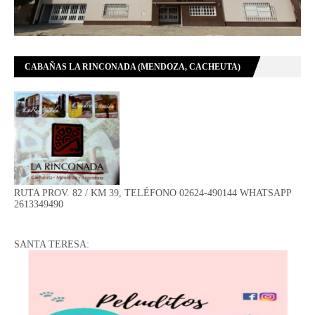
CABAÑAS LA RINCONADA (MENDOZA, CACHEUTA)
RUTA PROV. 82 / KM 39, TELÉFONO 02624-490144 WHATSAPP
2613349490
SANTA TERESA: