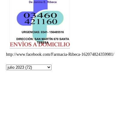
http://www.facebook.com/Farmacia-Ribeca-162074824359981/