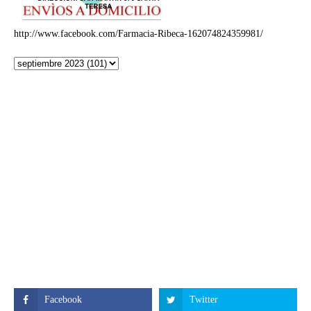
http://www.facebook.com/Farmacia-Ribeca-162074824359981/