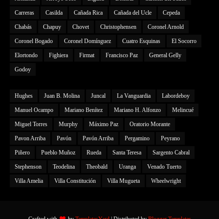
Carreras
Casilda
Cañada Rica
Cañada del Ucle
Cepeda
Chabás
Chapuy
Chovet
Christophensen
Coronel Arnold
Coronel Bogado
Coronel Domínguez
Cuatro Esquinas
El Socorro
Elortondo
Fighiera
Firmat
Francisco Paz
General Gelly
Godoy
Hughes
Juan B. Molina
Juncal
La Vanguardia
Labordeboy
Manuel Ocampo
Mariano Benítez
Mariano H. Alfonzo
Melincué
Miguel Torres
Murphy
Máximo Paz
Oratorio Morante
Pavon Arriba
Pavón
Pavón Arriba
Pergamino
Peyrano
Piñero
Pueblo Muñoz
Rueda
Santa Teresa
Sargento Cabral
Stephenson
Teodelina
Theobald
Uranga
Venado Tuerto
Villa Amelia
Villa Constitución
Villa Mugueta
Wheelwright