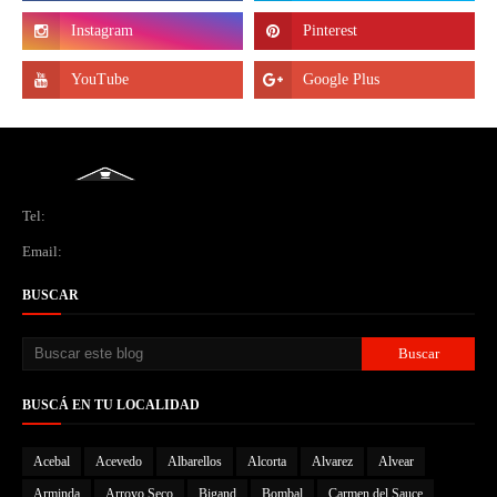
Tel:
Email:
BUSCAR
BUSCÁ EN TU LOCALIDAD
Acebal
Acevedo
Albarellos
Alcorta
Alvarez
Alvear
Arminda
Arroyo Seco
Bigand
Bombal
Carmen del Sauce