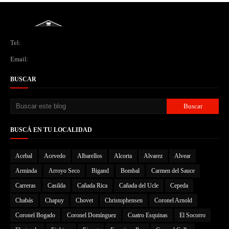
Tel:
Email:
BUSCAR
BUSCÁ EN TU LOCALIDAD
Acebal
Acevedo
Albarellos
Alcorta
Alvarez
Alvear
Arminda
Arroyo Seco
Bigand
Bombal
Carmen del Sauce
Carreras
Casilda
Cañada Rica
Cañada del Ucle
Cepeda
Chabás
Chapuy
Chovet
Christophensen
Coronel Arnold
Coronel Bogado
Coronel Domínguez
Cuatro Esquinas
El Socorro