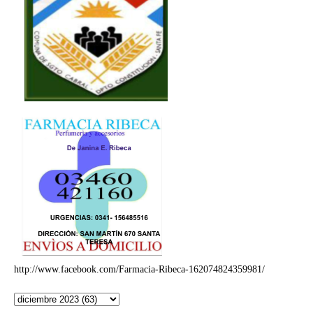
http://www.facebook.com/Farmacia-Ribeca-162074824359981/