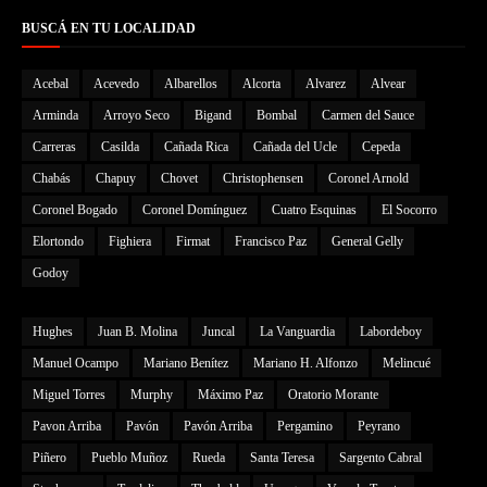
BUSCÁ EN TU LOCALIDAD
Acebal
Acevedo
Albarellos
Alcorta
Alvarez
Alvear
Arminda
Arroyo Seco
Bigand
Bombal
Carmen del Sauce
Carreras
Casilda
Cañada Rica
Cañada del Ucle
Cepeda
Chabás
Chapuy
Chovet
Christophensen
Coronel Arnold
Coronel Bogado
Coronel Domínguez
Cuatro Esquinas
El Socorro
Elortondo
Fighiera
Firmat
Francisco Paz
General Gelly
Godoy
Hughes
Juan B. Molina
Juncal
La Vanguardia
Labordeboy
Manuel Ocampo
Mariano Benítez
Mariano H. Alfonzo
Melincué
Miguel Torres
Murphy
Máximo Paz
Oratorio Morante
Pavon Arriba
Pavón
Pavón Arriba
Pergamino
Peyrano
Piñero
Pueblo Muñoz
Rueda
Santa Teresa
Sargento Cabral