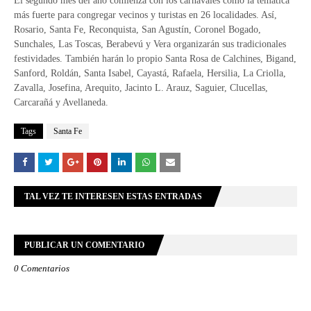
El segundo mes del año comienza con los carnavales como la temática
más fuerte para congregar vecinos y turistas en 26 localidades. Así,
Rosario, Santa Fe, Reconquista, San Agustín, Coronel Bogado,
Sunchales, Las Toscas, Berabevú y Vera organizarán sus tradicionales
festividades. También harán lo propio Santa Rosa de Calchines, Bigand,
Sanford, Roldán, Santa Isabel, Cayastá, Rafaela, Hersilia, La Criolla,
Zavalla, Josefina, Arequito, Jacinto L. Arauz, Saguier, Clucellas,
Carcarañá y Avellaneda.
Tags
Santa Fe
TAL VEZ TE INTERESEN ESTAS ENTRADAS
PUBLICAR UN COMENTARIO
0 Comentarios