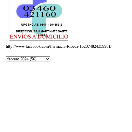
http://www.facebook.com/Farmacia-Ribeca-162074824359981/