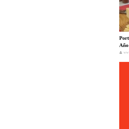
Port
Año 
www