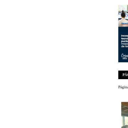
PÁ
Página