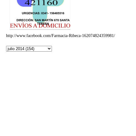
http://www.facebook.com/Farmacia-Ribeca-162074824359981/