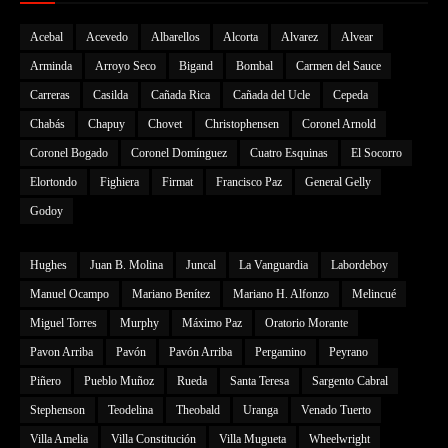
Acebal
Acevedo
Albarellos
Alcorta
Alvarez
Alvear
Arminda
Arroyo Seco
Bigand
Bombal
Carmen del Sauce
Carreras
Casilda
Cañada Rica
Cañada del Ucle
Cepeda
Chabás
Chapuy
Chovet
Christophensen
Coronel Arnold
Coronel Bogado
Coronel Domínguez
Cuatro Esquinas
El Socorro
Elortondo
Fighiera
Firmat
Francisco Paz
General Gelly
Godoy
Hughes
Juan B. Molina
Juncal
La Vanguardia
Labordeboy
Manuel Ocampo
Mariano Benítez
Mariano H. Alfonzo
Melincué
Miguel Torres
Murphy
Máximo Paz
Oratorio Morante
Pavon Arriba
Pavón
Pavón Arriba
Pergamino
Peyrano
Piñero
Pueblo Muñoz
Rueda
Santa Teresa
Sargento Cabral
Stephenson
Teodelina
Theobald
Uranga
Venado Tuerto
Villa Amelia
Villa Constitución
Villa Mugueta
Wheelwright