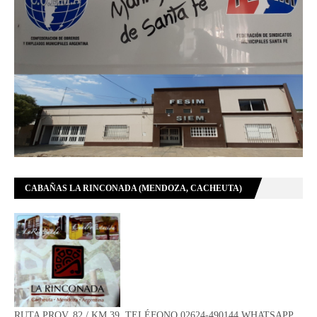
CABAÑAS LA RINCONADA (MENDOZA, CACHEUTA)
RUTA PROV. 82 / KM 39, TELÉFONO 02624-490144 WHATSAPP