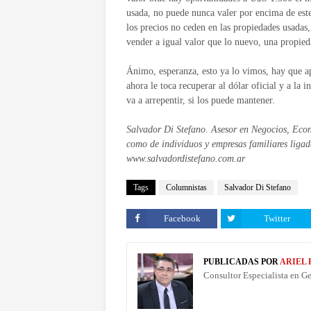
usada, no puede nunca valer por encima de este
los precios no ceden en las propiedades usadas
vender a igual valor que lo nuevo, una propie
Ánimo, esperanza, esto ya lo vimos, hay que ap
ahora le toca recuperar al dólar oficial y a la 
va a arrepentir, si los puede mantener.
Salvador Di Stefano. Asesor en Negocios, Econ
como de individuos y empresas familiares liga
www.salvadordistefano.com.ar
Tags
Columnistas
Salvador Di Stefano
Facebook
Twitter
PUBLICADAS POR
ARIEL
Consultor Especialista en G