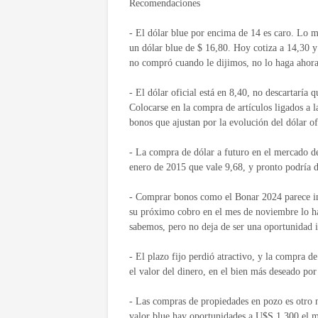
Recomendaciones
- El dólar blue por encima de 14 es caro. Lo m
un dólar blue de $ 16,80. Hoy cotiza a 14,30 y
no compró cuando le dijimos, no lo haga ahora,
- El dólar oficial está en 8,40, no descartarí
Colocarse en la compra de artículos ligados a 
bonos que ajustan por la evolución del dólar o
- La compra de dólar a futuro en el mercado de
enero de 2015 que vale 9,68, y pronto podría 
- Comprar bonos como el Bonar 2024 parece int
su próximo cobro en el mes de noviembre lo h
sabemos, pero no deja de ser una oportunidad i
- El plazo fijo perdió atractivo, y la compra d
el valor del dinero, en el bien más deseado po
- Las compras de propiedades en pozo es otro n
valor blue hay oportunidades a U$S 1.300 el m