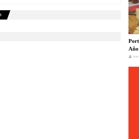
S
Port
Año 
www