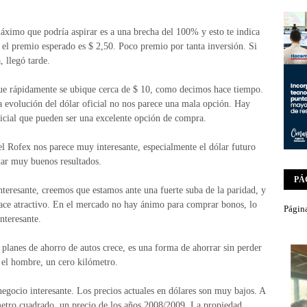
áximo que podría aspirar es a una brecha del 100% y esto te indica
 el premio esperado es $ 2,50. Poco premio por tanta inversión. Si
 llegó tarde.
a que rápidamente se ubique cerca de $ 10, como decimos hace tiempo.
la evolución del dólar oficial no nos parece una mala opción. Hay
ficial que pueden ser una excelente opción de compra.
l Rofex nos parece muy interesante, especialmente el dólar futuro
dar muy buenos resultados.
PÁ
eresante, creemos que estamos ante una fuerte suba de la paridad, y
ace atractivo. En el mercado no hay ánimo para comprar bonos, lo
Página
nteresante.
e planes de ahorro de autos crece, es una forma de ahorrar sin perder
r el hombre, un cero kilómetro.
egocio interesante. Los precios actuales en dólares son muy bajos. A
etro cuadrado, un precio de los años 2008/2009. La propiedad