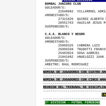
PRIMERA DIVISION       
 BOMBAL JUNIORS CLUB             
 GOLEADOR/S:
        21048992  VILLARROEL ADR
 AMONESTADO/S:
        27321826  QUIROZ ALBERTO
        26551763  AGUILAR JESUS 
 SUSPENDIDO/S:
 C.A.A. BLANCO Y NEGRO           
 GOLEADOR/S:
 AMONESTADO/S:
        25950325  CABRERA LUIS  
        25950349  TRADOTTI FRANC
        25403924  SOSA GABRIEL  
        21941892  ANGELOZZI JUAN
 SUSPENDIDO/S:
 ARBITRO: RAUL RODRIGUEZ         
---------------------------------
NOMINA DE JUGADORES CON CUATRO AM
---------------------------------
NOMINA DE JUGADORES CON CINCO AMA
---------------------------------
REUNION DEL TRIBUNAL DE DISCIPLIN
---------------------------------
TA
---------------------------------
1ª DIVISION – FUTBOL FEMENINO