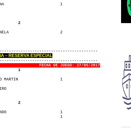
INA                        1
        2
ANELA                      2
     
-------------------------------------------
HA – RESERVA ESPECIAL
-------------------------------------------
                 FECHA DE JUEGO: 27/05/2017
        1
TO MARTIN                  1
MIRO                      
        2
ANDO                       1
                           1
O                         
O                         