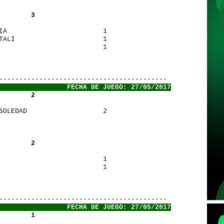
        3
LIA                        1
ATALI                      1
                           1
       
-------------------------------------------
                 FECHA DE JUEGO: 27/05/2017
        2
 SOLEDAD                   2
        2
A                          1
A                          1
       
-------------------------------------------
                 FECHA DE JUEGO: 27/05/2017
        1