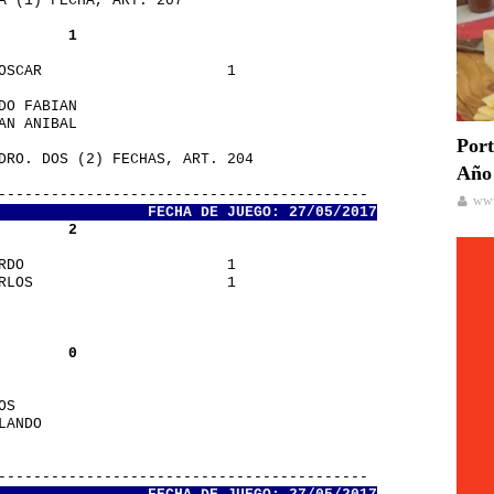
NA (1) FECHA, ART. 207
        1
 OSCAR                     1
RDO FABIAN                
IAN ANIBAL                
Port
NDRO. DOS (2) FECHAS, ART. 204
Año 
       
-------------------------------------------
www
                 FECHA DE JUEGO: 27/05/2017
        2
ARDO                       1
ARLOS                      1
        0
LOS                       
RLANDO                    
       
-------------------------------------------