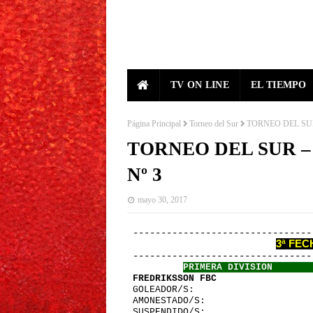
TV ON LINE
EL TIEMPO
Página Principal
Torneo del Sur
TORNEO DEL SUR
TORNEO DEL SUR –
Nº 3
mayo 30, 2017
 -------------------------------
3ª FEC
 -------------------------------
PRIMERA DIVISION       
 FREDRIKSSON FBC                 
 GOLEADOR/S:
 AMONESTADO/S:
 SUSPENDIDO/S: