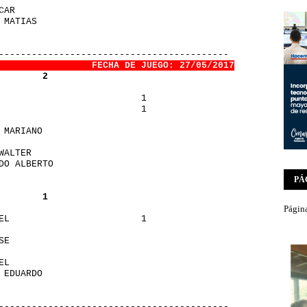
SCAR                      
N MATIAS                  
       
-------------------------------------------
                 FECHA DE JUEGO: 27/05/2017
        2
                           1
O                          1
O MARIANO                 
O                         
 WALTER                   
RDO ALBERTO               
PÁ
        1
Página
UEL                        1
OSE                       
                          
UEL                       
R EDUARDO                 
       
-------------------------------------------