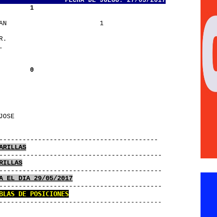
                 FECHA DE JUEGO: 27/05/2017
        1
IAN                        1
 R.                       
M.                        
        0
                          
O                         
                          
 JOSE                     
      
-----------------------------------------
ARILLAS
------------------------------------------
RILLAS
------------------------------------------
A EL DIA 29/05/2017
------------------------------------------
BLAS DE POSICIONES
------------------------------------------