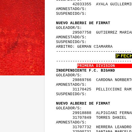
        42033355  AYALA GUILLERM
 AMONESTADO/S:
 SUSPENDIDO/S:
 NUEVO ALBERDI DE FIRMAT         
 GOLEADOR/S:
        29507758  GUTIERREZ MARI
 AMONESTADO/S:
 SUSPENDIDO/S:
 ARBITRO: GERMAN CIAMARRA        
 -------------------------------
3ª FEC
 -------------------------------
PRIMERA DIVISION       
 INDEPENDIENTE F.C. BIGAND       
 GOLEADOR/S:
        29869766  CARDONA NORBER
 AMONESTADO/S:
        31170425  PELLICCIONI RA
 SUSPENDIDO/S:
 NUEVO ALBERDI DE FIRMAT         
 GOLEADOR/S:
        29918888  ALPIGIANI FERN
        31707849  TORRES DANIEL 
 AMONESTADO/S:
        31707732  HERRERA LEANDR
        32500731  SANTANA MARCEL