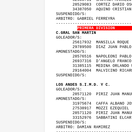
        28529083  CORTEZ DARIO O
        34387050  AQUINO CRISTIA
 SUSPENDIDO/S:
 ARBITRO: GABRIEL FERREYRA       
 -------------------------------
PRIMERA DIVISION       
 C.GRAL SAN MARTIN               
 GOLEADOR/S:
        25617932  MANSILLA ROQUE
        29789500  DIAZ JUAN PABL
 AMONESTADO/S:
        28576516  NAPOLEONI PABL
        26937316  D'ANGELO FRANC
        31385115  MEDINA ORLANDO
        29164004  MALVICINO RICA
 SUSPENDIDO/S:
 LOS ANDES S.I.M.D. Y C.         
 GOLEADOR/S:
        28571120  PIRIZ JUAN MAN
 AMONESTADO/S:
        31975674  CAFFA ALBANO J
        27538917  MOZZI EZEQUIEL
        28571120  PIRIZ JUAN MAN
        33152976  SABBATINI ELCA
 SUSPENDIDO/S:
 ARBITRO: DAMIAN RAMIREZ         
 -------------------------------