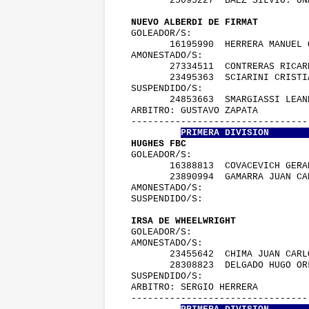
        25095227  BAEZ SILVIO. U
 NUEVO ALBERDI DE FIRMAT         
 GOLEADOR/S:
        16195990  HERRERA MANUEL
 AMONESTADO/S:
        27334511  CONTRERAS RICA
        23495363  SCIARINI CRIST
 SUSPENDIDO/S:
        24853663  SMARGIASSI LEA
 ARBITRO: GUSTAVO ZAPATA         
 -------------------------------
PRIMERA DIVISION       
 HUGHES FBC                      
 GOLEADOR/S:
        16388813  COVACEVICH GER
        23890994  GAMARRA JUAN C
 AMONESTADO/S:
 SUSPENDIDO/S:
 IRSA DE WHEELWRIGHT             
 GOLEADOR/S:
 AMONESTADO/S:
        23455642  CHIMA JUAN CAR
        28308823  DELGADO HUGO O
 SUSPENDIDO/S:
 ARBITRO: SERGIO HERRERA         
 -------------------------------