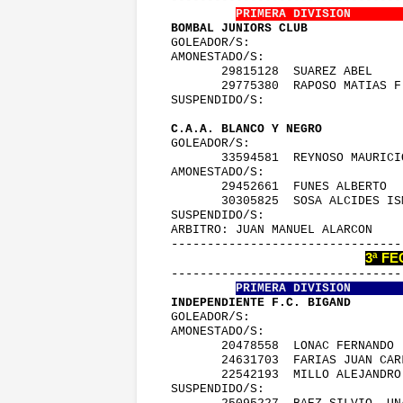
PRIMERA DIVISION       
 BOMBAL JUNIORS CLUB             
 GOLEADOR/S:
 AMONESTADO/S:
        29815128  SUAREZ ABEL   
        29775380  RAPOSO MATIAS 
 SUSPENDIDO/S:
 C.A.A. BLANCO Y NEGRO           
 GOLEADOR/S:
        33594581  REYNOSO MAURIC
 AMONESTADO/S:
        29452661  FUNES ALBERTO 
        30305825  SOSA ALCIDES I
 SUSPENDIDO/S:
 ARBITRO: JUAN MANUEL ALARCON    
 -------------------------------
3ª F
 -------------------------------
PRIMERA DIVISION       
 INDEPENDIENTE F.C. BIGAND       
 GOLEADOR/S:
 AMONESTADO/S:
        20478558  LONAC FERNANDO
        24631703  FARIAS JUAN CA
        22542193  MILLO ALEJANDR
 SUSPENDIDO/S: