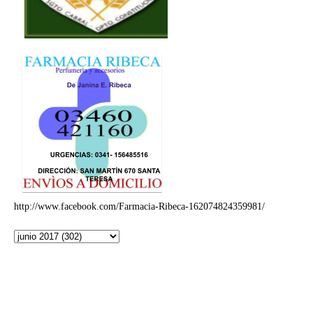
http://www.facebook.com/Farmacia-Ribeca-162074824359981/