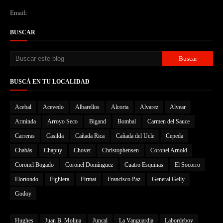
Email:
BUSCAR
BUSCÁ EN TU LOCALIDAD
Acebal
Acevedo
Albarellos
Alcorta
Alvarez
Alvear
Arminda
Arroyo Seco
Bigand
Bombal
Carmen del Sauce
Carreras
Casilda
Cañada Rica
Cañada del Ucle
Cepeda
Chabás
Chapuy
Chovet
Christophensen
Coronel Arnold
Coronel Bogado
Coronel Domínguez
Cuatro Esquinas
El Socorro
Elortondo
Fighiera
Firmat
Francisco Paz
General Gelly
Godoy
Hughes
Juan B. Molina
Juncal
La Vanguardia
Labordeboy