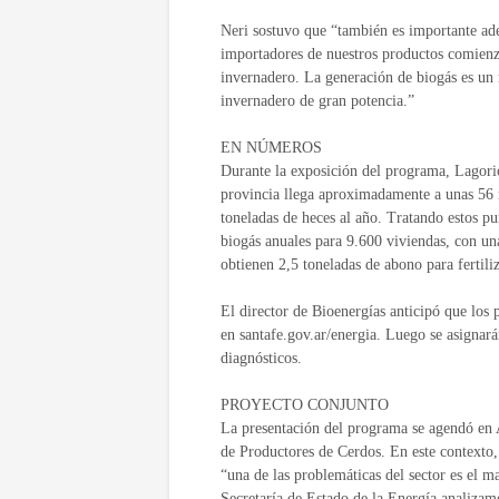
Neri sostuvo que “también es importante adel
importadores de nuestros productos comienza
invernadero. La generación de biogás es un 
invernadero de gran potencia.”
EN NÚMEROS
Durante la exposición del programa, Lagorio
provincia llega aproximadamente a unas 56 
toneladas de heces al año. Tratando estos p
biogás anuales para 9.600 viviendas, con un
obtienen 2,5 toneladas de abono para fertili
El director de Bioenergías anticipó que los p
en santafe.gov.ar/energia. Luego se asignará
diagnósticos.
PROYECTO CONJUNTO
La presentación del programa se agendó en 
de Productores de Cerdos. En este contexto, 
“una de las problemáticas del sector es el 
Secretaría de Estado de la Energía analiza