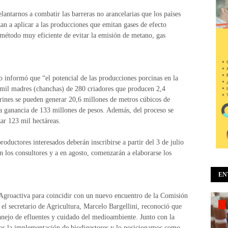
antarnos a combatir las barreras no arancelarias que los países
n a aplicar a las producciones que emitan gases de efecto
método muy eficiente de evitar la emisión de metano, gas
 informó que “el potencial de las producciones porcinas en la
mil madres (chanchas) de 280 criadores que producen 2,4
urines se pueden generar 20,6 millones de metros cúbicos de
a ganancia de 133 millones de pesos. Además, del proceso se
zar 123 mil hectáreas.
roductores interesados deberán inscribirse a partir del 3 de julio
n los consultores y a en agosto, comenzarán a elaborarse los
EN
Agroactiva para coincidir con un nuevo encuentro de la Comisión
el secretario de Agricultura, Marcelo Bargellini, reconoció que
manejo de efluentes y cuidado del medioambiente. Junto con la
mos la implementación de biodigestores y lo posicionamos como