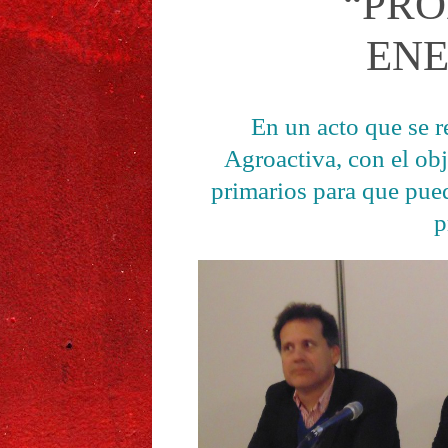
“PRO
ENE
En un acto que se re
Agroactiva, con el obj
primarios para que pued
p