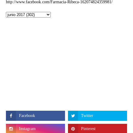
http://www.facebook.com/Farmacia-Ribeca-162074824359981/