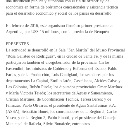
una institución pública y autónoma con el fin de ofrecer ayuda
económica en forma de préstamos concesionales y asistencia técnica
para el desarrollo económico y social de los países en desarrollo.
En febrero de 2016, este organismo firmó su primer préstamo en
Argentina, por U$S 15 millones, con la provincia de Neuquén.
PRESENTES
La actividad se desarrolló en la Sala “San Martín” del Museo Provincial
“Rosa Galisteo de Rodríguez”, en la ciudad de Santa Fe, y de la misma
participaron también el vicegobernador de la provincia, Carlos
Fascendini; los ministros de Gobierno y Reforma del Estado, Pablo
Farías; y de la Producción, Luis Contigiani; los senadores por los
departamentos La Capital, Emilio Jatón; Castellanos, Alcides Calvo y
Las Colonias, Rubén Pirola; los diputados provinciales Omar Martínez
y María Victoria Tejeda; los secretarios de Aguas y Saneamiento,
Cristian Martínez; de Coordinación Técnica, Teresa Beren; y de
Finanzas, Pablo Olivares; el presidente de Aguas Santafesinas S.A.
(ASSA), Sebastián Bonet; los coordinadores de la Región 3, Carlos
Yosen; y de la Región 2, Pablo Pinotti; y el presidente del Concejo
Municipal de Rafaela, Silvio Bonafede; entre otros.