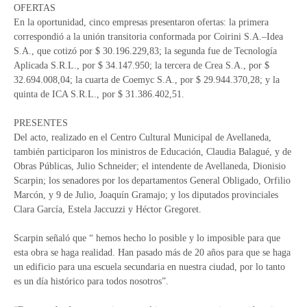
OFERTAS
En la oportunidad, cinco empresas presentaron ofertas: la primera
correspondió a la unión transitoria conformada por Coirini S.A.–Idea
S.A., que cotizó por $ 30.196.229,83; la segunda fue de Tecnología
Aplicada S.R.L., por $ 34.147.950; la tercera de Crea S.A., por $
32.694.008,04; la cuarta de Coemyc S.A., por $ 29.944.370,28; y la
quinta de ICA S.R.L., por $ 31.386.402,51.
PRESENTES
Del acto, realizado en el Centro Cultural Municipal de Avellaneda,
también participaron los ministros de Educación, Claudia Balagué, y de
Obras Públicas, Julio Schneider; el intendente de Avellaneda, Dionisio
Scarpin; los senadores por los departamentos General Obligado, Orfilio
Marcón, y 9 de Julio, Joaquín Gramajo; y los diputados provinciales
Clara García, Estela Jaccuzzi y Héctor Gregoret.
Scarpin señaló que “ hemos hecho lo posible y lo imposible para que
esta obra se haga realidad. Han pasado más de 20 años para que se haga
un edificio para una escuela secundaria en nuestra ciudad, por lo tanto
es un día histórico para todos nosotros”.