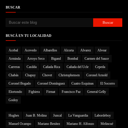
BUSCAR
BUSCÁ EN TU LOCALIDAD
Acebal
Acevedo
Albarellos
Alcorta
Alvarez
Alvear
Arminda
Arroyo Seco
Bigand
Bombal
Carmen del Sauce
Carreras
Casilda
Cañada Rica
Cañada del Ucle
Cepeda
Chabás
Chapuy
Chovet
Christophensen
Coronel Arnold
Coronel Bogado
Coronel Domínguez
Cuatro Esquinas
El Socorro
Elortondo
Fighiera
Firmat
Francisco Paz
General Gelly
Godoy
Hughes
Juan B. Molina
Juncal
La Vanguardia
Labordeboy
Manuel Ocampo
Mariano Benítez
Mariano H. Alfonzo
Melincué