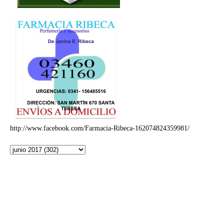
http://www.facebook.com/Farmacia-Ribeca-162074824359981/