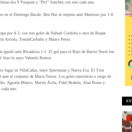
elman dos Y Pasquini y “Piri” Sanchez con uno cada uno.
fino en el Domingo Barale. Ben Hur se impuso ante Matienzo por 1-0
pa por 4-3, con tres goles de Nahuel Córdoba y otro de Roque
evin Arriola, TomásCarballo y Mauro Pérez.
a igualó ante Rivadavia 1-1. El gol para el Rojo de Barrio Norte fue
 V hizo lo suyo Valentín Romos.
uvo lugar en VillaCañas, entre Sportsman y Nueva Era. El Tren
 ante el conjunto de María Teresa. Los goles estuvieron a cargo de
des. Agustín Blanco, Martín Ávila, Fidel Brahim, Alan Rosso y
o cada uno.
EN