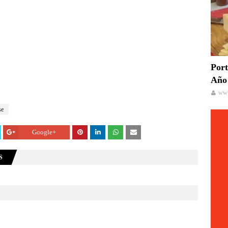
Port
Año 
www
se
Google+
S