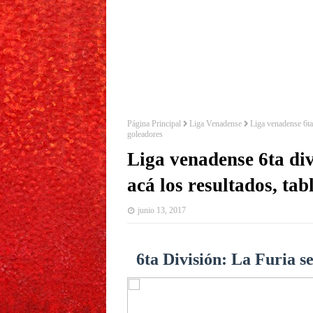
Página Principal
Liga Venadense
Liga venadense 6ta 
goleadores
Liga venadense 6ta div
acá los resultados, tab
junio 13, 2017
6ta División: La Furia s