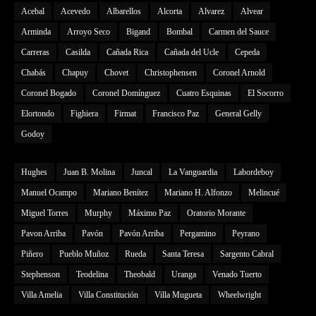
Acebal
Acevedo
Albarellos
Alcorta
Alvarez
Alvear
Arminda
Arroyo Seco
Bigand
Bombal
Carmen del Sauce
Carreras
Casilda
Cañada Rica
Cañada del Ucle
Cepeda
Chabás
Chapuy
Chovet
Christophensen
Coronel Arnold
Coronel Bogado
Coronel Domínguez
Cuatro Esquinas
El Socorro
Elortondo
Fighiera
Firmat
Francisco Paz
General Gelly
Godoy
Hughes
Juan B. Molina
Juncal
La Vanguardia
Labordeboy
Manuel Ocampo
Mariano Benítez
Mariano H. Alfonzo
Melincué
Miguel Torres
Murphy
Máximo Paz
Oratorio Morante
Pavon Arriba
Pavón
Pavón Arriba
Pergamino
Peyrano
Piñero
Pueblo Muñoz
Rueda
Santa Teresa
Sargento Cabral
Stephenson
Teodelina
Theobald
Uranga
Venado Tuerto
Villa Amelia
Villa Constitución
Villa Mugueta
Wheelwright