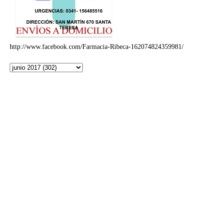
http://www.facebook.com/Farmacia-Ribeca-162074824359981/