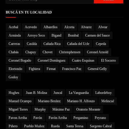
BUSCÁ EN TU LOCALIDAD
Acebal
Acevedo
Albarellos
Alcorta
Alvarez
Alvear
Arminda
Arroyo Seco
Bigand
Bombal
Carmen del Sauce
Carreras
Casilda
Cañada Rica
Cañada del Ucle
Cepeda
Chabás
Chapuy
Chovet
Christophensen
Coronel Arnold
Coronel Bogado
Coronel Domínguez
Cuatro Esquinas
El Socorro
Elortondo
Fighiera
Firmat
Francisco Paz
General Gelly
Godoy
Hughes
Juan B. Molina
Juncal
La Vanguardia
Labordeboy
Manuel Ocampo
Mariano Benítez
Mariano H. Alfonzo
Melincué
Miguel Torres
Murphy
Máximo Paz
Oratorio Morante
Pavon Arriba
Pavón
Pavón Arriba
Pergamino
Peyrano
Piñero
Pueblo Muñoz
Rueda
Santa Teresa
Sargento Cabral