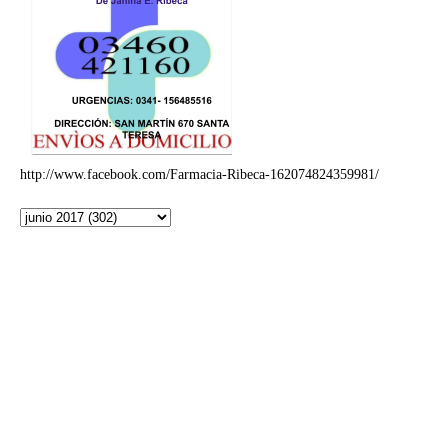
http://www.facebook.com/Farmacia-Ribeca-162074824359981/