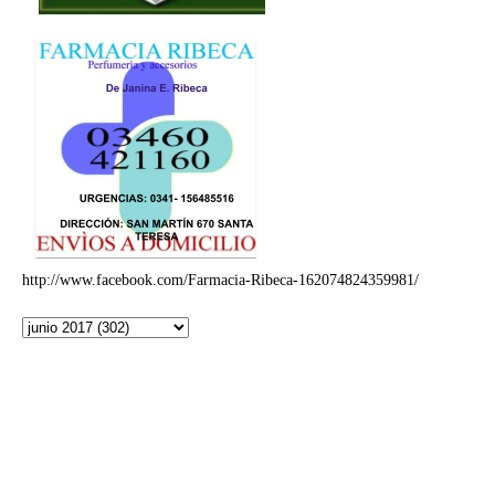
http://www.facebook.com/Farmacia-Ribeca-162074824359981/