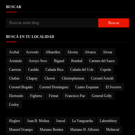
BUSCAR
BUSCÁ EN TU LOCALIDAD
Acebal
Acevedo
Albarellos
Alcorta
Alvarez
Alvear
Arminda
Arroyo Seco
Bigand
Bombal
Carmen del Sauce
Carreras
Casilda
Cañada Rica
Cañada del Ucle
Cepeda
Chabás
Chapuy
Chovet
Christophensen
Coronel Arnold
Coronel Bogado
Coronel Domínguez
Cuatro Esquinas
El Socorro
Elortondo
Fighiera
Firmat
Francisco Paz
General Gelly
Godoy
Hughes
Juan B. Molina
Juncal
La Vanguardia
Labordeboy
Manuel Ocampo
Mariano Benítez
Mariano H. Alfonzo
Melincué