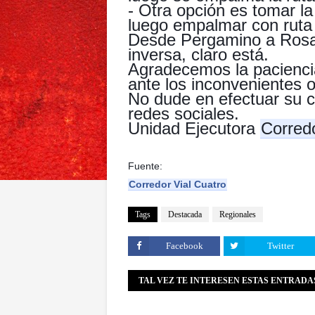
- Otra opción es tomar l
luego empalmar con ruta
Desde Pergamino a Rosar
inversa, claro está.
Agradecemos la pacienci
ante los inconvenientes 
No dude en efectuar su co
redes sociales.
Unidad Ejecutora
Corredo
Fuente:
Corredor Vial Cuatro
Tags
Destacada
Regionales
Facebook
Twitter
TAL VEZ TE INTERESEN ESTAS ENTRADA