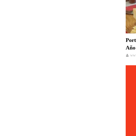
Port
Año 
www