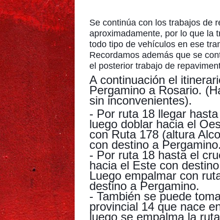
Se continúa con los trabajos de r
aproximadamente, por lo que la t
todo tipo de vehículos en ese tra
Recordamos además que se contin
el posterior trabajo de repavime
A continuación el itinera
Pergamino a Rosario. (Ha
sin inconvenientes).
- Por ruta 18 llegar hast
luego doblar hacia el Oe
con Ruta 178 (altura Alco
con destino a Pergamino
- Por ruta 18 hasta el cr
hacia el Este con destin
Luego empalmar con ruta
destino a Pergamino.
- También se puede tomar
provincial 14 que nace en
luego se empalma la ruta