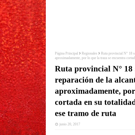
Página Principal
Regionales
Ruta provincial N° 18 se
aproximadamente, por lo que la traza se encuentra cortada
Ruta provincial N° 18 
reparación de la alcant
aproximadamente, por 
cortada en su totalida
ese tramo de ruta
junio 20, 2017