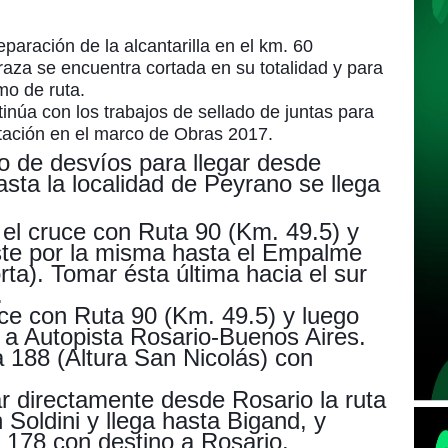
eparación de la alcantarilla en el km. 60
raza se encuentra cortada en su totalidad y para
mo de ruta.
úa con los trabajos de sellado de juntas para
ntación en el marco de Obras 2017.
rio de desvíos para llegar desde
sta la localidad de Peyrano se llega
a el cruce con Ruta 90 (Km. 49.5) y
ste por la misma hasta el Empalme
rta). Tomar ésta última hacia el sur
.
uce con Ruta 90 (Km. 49.5) y luego
o a Autopista Rosario-Buenos Aires.
 188 (Altura San Nicolás) con
 directamente desde Rosario la ruta
 Soldini y llega hasta Bigand, y
 178 con destino a Rosario.