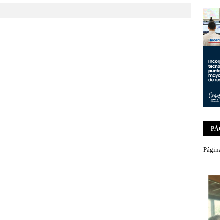
PÁ
Página