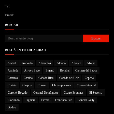
Tel:
Email:
BUSCAR
BUSCÁ EN TU LOCALIDAD
Acebal
Acevedo
Albarellos
Alcorta
Alvarez
Alvear
Arminda
Arroyo Seco
Bigand
Bombal
Carmen del Sauce
Carreras
Casilda
Cañada Rica
Cañada del Ucle
Cepeda
Chabás
Chapuy
Chovet
Christophensen
Coronel Arnold
Coronel Bogado
Coronel Domínguez
Cuatro Esquinas
El Socorro
Elortondo
Fighiera
Firmat
Francisco Paz
General Gelly
Godoy