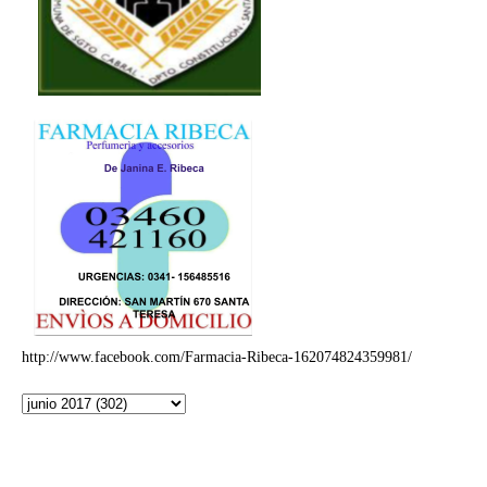
http://www.facebook.com/Farmacia-Ribeca-162074824359981/