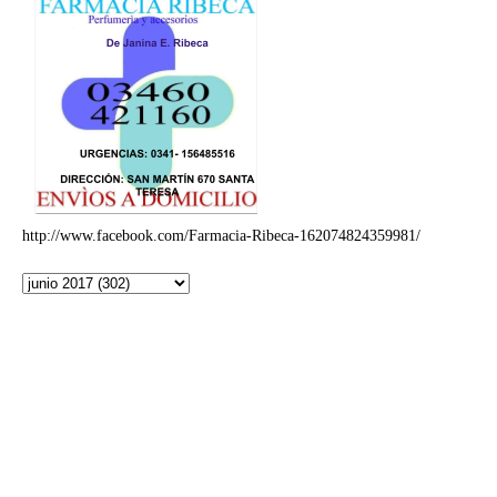
http://www.facebook.com/Farmacia-Ribeca-162074824359981/