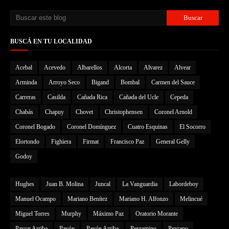
BUSCÁ EN TU LOCALIDAD
Acebal
Acevedo
Albarellos
Alcorta
Alvarez
Alvear
Arminda
Arroyo Seco
Bigand
Bombal
Carmen del Sauce
Carreras
Casilda
Cañada Rica
Cañada del Ucle
Cepeda
Chabás
Chapuy
Chovet
Christophensen
Coronel Arnold
Coronel Bogado
Coronel Domínguez
Cuatro Esquinas
El Socorro
Elortondo
Fighiera
Firmat
Francisco Paz
General Gelly
Godoy
Hughes
Juan B. Molina
Juncal
La Vanguardia
Labordeboy
Manuel Ocampo
Mariano Benítez
Mariano H. Alfonzo
Melincué
Miguel Torres
Murphy
Máximo Paz
Oratorio Morante
Pavon Arriba
Pavón
Pavón Arriba
Pergamino
Peyrano