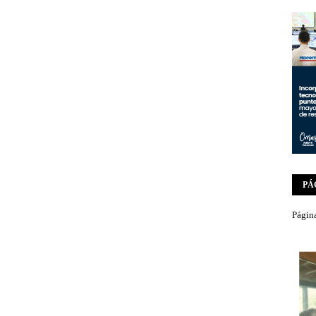
PÁ
Página