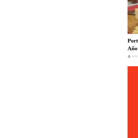
Port
Año 
www