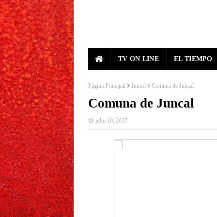
TV ON LINE
EL TIEMPO
Página Principal
Juncal
Comuna de Juncal
Comuna de Juncal
julio 10, 2017