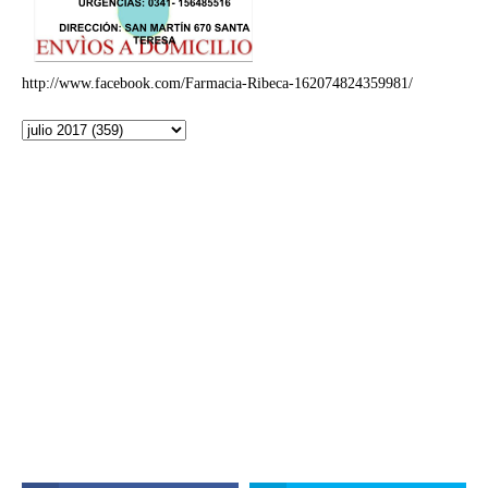
http://www.facebook.com/Farmacia-Ribeca-162074824359981/