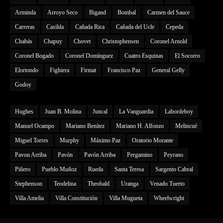
Arminda
Arroyo Seco
Bigand
Bombal
Carmen del Sauce
Carreras
Casilda
Cañada Rica
Cañada del Ucle
Cepeda
Chabás
Chapuy
Chovet
Christophensen
Coronel Arnold
Coronel Bogado
Coronel Domínguez
Cuatro Esquinas
El Socorro
Elortondo
Fighiera
Firmat
Francisco Paz
General Gelly
Godoy
Hughes
Juan B. Molina
Juncal
La Vanguardia
Labordeboy
Manuel Ocampo
Mariano Benítez
Mariano H. Alfonzo
Melincué
Miguel Torres
Murphy
Máximo Paz
Oratorio Morante
Pavon Arriba
Pavón
Pavón Arriba
Pergamino
Peyrano
Piñero
Pueblo Muñoz
Rueda
Santa Teresa
Sargento Cabral
Stephenson
Teodelina
Theobald
Uranga
Venado Tuerto
Villa Amelia
Villa Constitución
Villa Mugueta
Wheelwright