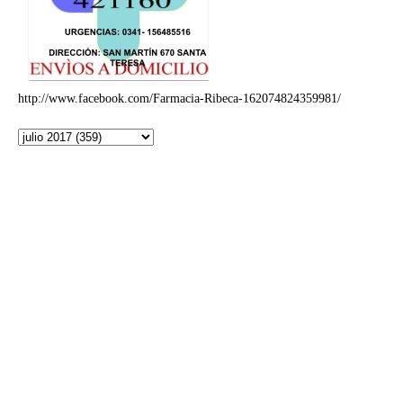
http://www.facebook.com/Farmacia-Ribeca-162074824359981/