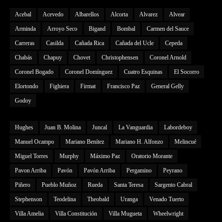
Acebal
Acevedo
Albarellos
Alcorta
Alvarez
Alvear
Arminda
Arroyo Seco
Bigand
Bombal
Carmen del Sauce
Carreras
Casilda
Cañada Rica
Cañada del Ucle
Cepeda
Chabás
Chapuy
Chovet
Christophensen
Coronel Arnold
Coronel Bogado
Coronel Domínguez
Cuatro Esquinas
El Socorro
Elortondo
Fighiera
Firmat
Francisco Paz
General Gelly
Godoy
Hughes
Juan B. Molina
Juncal
La Vanguardia
Labordeboy
Manuel Ocampo
Mariano Benítez
Mariano H. Alfonzo
Melincué
Miguel Torres
Murphy
Máximo Paz
Oratorio Morante
Pavon Arriba
Pavón
Pavón Arriba
Pergamino
Peyrano
Piñero
Pueblo Muñoz
Rueda
Santa Teresa
Sargento Cabral
Stephenson
Teodelina
Theobald
Uranga
Venado Tuerto
Villa Amelia
Villa Constitución
Villa Mugueta
Wheelwright