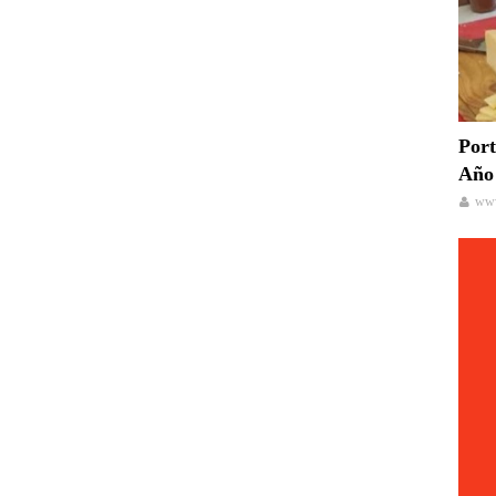
Port
Año 
www