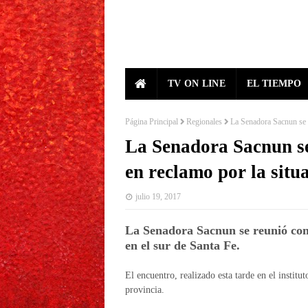
TV ON LINE
EL TIEMPO
Página Principal
Regionales
La Senadora Sacnun se r
La Senadora Sacnun se
en reclamo por la situ
julio 19, 2017
La Senadora Sacnun se reunió con 
en el sur de Santa Fe.
El encuentro, realizado esta tarde en el institut
provincia.