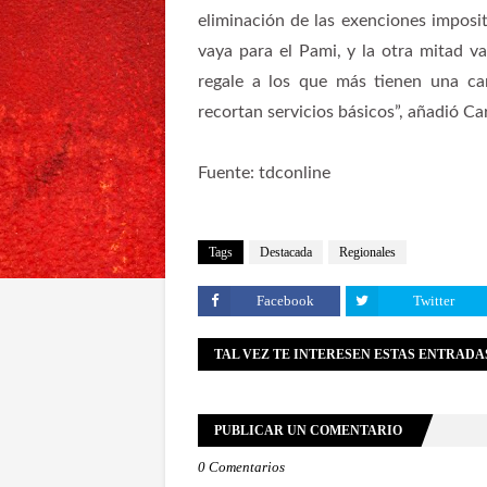
eliminación de las exenciones imposi
vaya para el Pami, y la otra mitad v
regale a los que más tienen una ca
recortan servicios básicos”, añadió Car
Fuente: tdconline
Tags
Destacada
Regionales
Facebook
Twitter
TAL VEZ TE INTERESEN ESTAS ENTRADA
PUBLICAR UN COMENTARIO
0 Comentarios