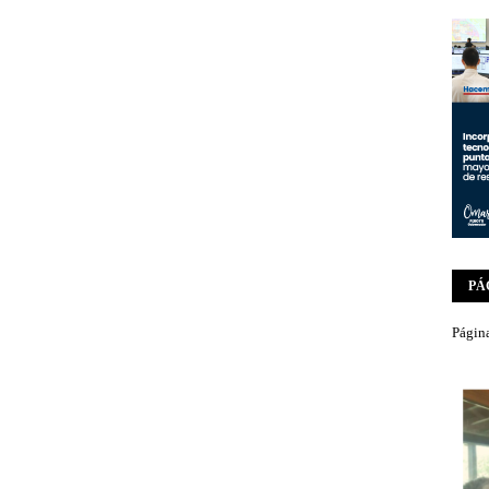
PÁ
Página