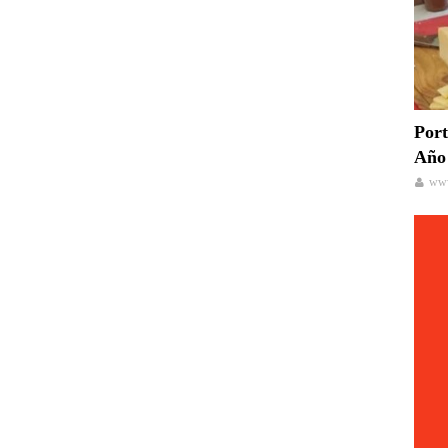
Port
Año 
www