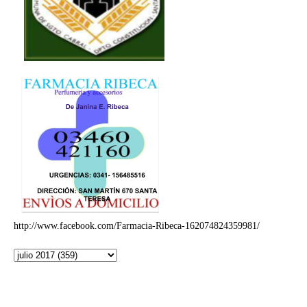
http://www.facebook.com/Farmacia-Ribeca-162074824359981/