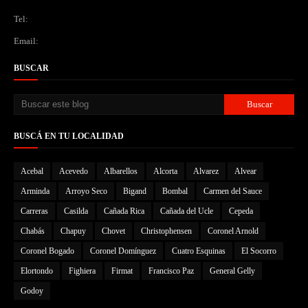
Tel:
Email:
BUSCAR
BUSCÁ EN TU LOCALIDAD
Acebal
Acevedo
Albarellos
Alcorta
Alvarez
Alvear
Arminda
Arroyo Seco
Bigand
Bombal
Carmen del Sauce
Carreras
Casilda
Cañada Rica
Cañada del Ucle
Cepeda
Chabás
Chapuy
Chovet
Christophensen
Coronel Arnold
Coronel Bogado
Coronel Domínguez
Cuatro Esquinas
El Socorro
Elortondo
Fighiera
Firmat
Francisco Paz
General Gelly
Godoy