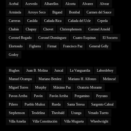
Acebal
Acevedo
Albarellos
Alcorta
Alvarez
Alvear
Arminda
Arroyo Seco
Bigand
Bombal
Carmen del Sauce
Carreras
Casilda
Cañada Rica
Cañada del Ucle
Cepeda
Chabás
Chapuy
Chovet
Christophensen
Coronel Arnold
Coronel Bogado
Coronel Domínguez
Cuatro Esquinas
El Socorro
Elortondo
Fighiera
Firmat
Francisco Paz
General Gelly
Godoy
Hughes
Juan B. Molina
Juncal
La Vanguardia
Labordeboy
Manuel Ocampo
Mariano Benítez
Mariano H. Alfonzo
Melincué
Miguel Torres
Murphy
Máximo Paz
Oratorio Morante
Pavon Arriba
Pavón
Pavón Arriba
Pergamino
Peyrano
Piñero
Pueblo Muñoz
Rueda
Santa Teresa
Sargento Cabral
Stephenson
Teodelina
Theobald
Uranga
Venado Tuerto
Villa Amelia
Villa Constitución
Villa Mugueta
Wheelwright