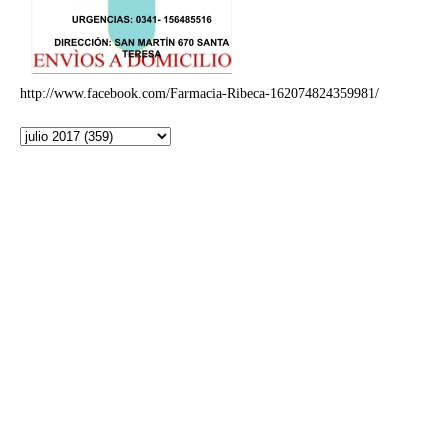
http://www.facebook.com/Farmacia-Ribeca-162074824359981/