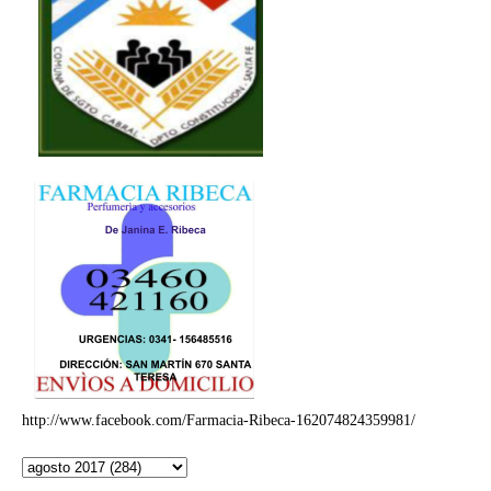
http://www.facebook.com/Farmacia-Ribeca-162074824359981/