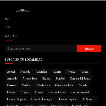
Tel:
Email:
BUSCAR
BUSCÁ EN TU LOCALIDAD
Acebal
Acevedo
Albarellos
Alcorta
Alvarez
Alvear
Arminda
Arroyo Seco
Bigand
Bombal
Carmen del Sauce
Carreras
Casilda
Cañada Rica
Cañada del Ucle
Cepeda
Chabás
Chapuy
Chovet
Christophensen
Coronel Arnold
Coronel Bogado
Coronel Domínguez
Cuatro Esquinas
El Socorro