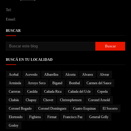
Tel:
Email:
BUSCAR
BUSCÁ EN TU LOCALIDAD
Acebal
Acevedo
Albarellos
Alcorta
Alvarez
Alvear
Arminda
Arroyo Seco
Bigand
Bombal
Carmen del Sauce
Carreras
Casilda
Cañada Rica
Cañada del Ucle
Cepeda
Chabás
Chapuy
Chovet
Christophensen
Coronel Arnold
Coronel Bogado
Coronel Domínguez
Cuatro Esquinas
El Socorro
Elortondo
Fighiera
Firmat
Francisco Paz
General Gelly
Godoy