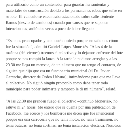
para utilizarlo como un contenedor para guardar herramientas y
materiales de construcción debido a los permanentes robos que sufre en
su lote. El vehículo se encontraba estacionado sobre calle Teniente
Ramos (desvío de camiones) cuando por causas que se suponen
intencionales, ardió dos veces a poco de haber llegado.
“Estamos preocupados y con mucho miedo porque no sabemos cómo
fue la situación”, admitió Gabriel López Monestés. “A las 4 de la
mañana (del viernes) traemos el colectivo y lo dejamos enfrente del lote
porque se nos rompió la lanza. A la tarde la pudimos arreglar y a las
20.30 me llega un mensaje, de un número que no tengo el contacto, de
alguien que dijo que era un funcionario municipal (el Dr. Javier
Garceche, director de Orden Urbano), intimándome para que me lleve
el colectivo. No siguió ningún protocolo como debe tener todo
municipio para poder intimarte y tampoco le di mi número”, relató.
“A las 22.30 me prenden fuego el colectivo –continuó Monestés-, no
estuvo ni 24 horas. Me entero que se quema por una publicación de
Facebook, me acerco y los bomberos me dicen que fue intencional
porque era una carrocería que no tenía motor, no tenía trasmisión, no
tenía butacas, no tenía cortinas, no tenía instalación eléctrica. Nosotros