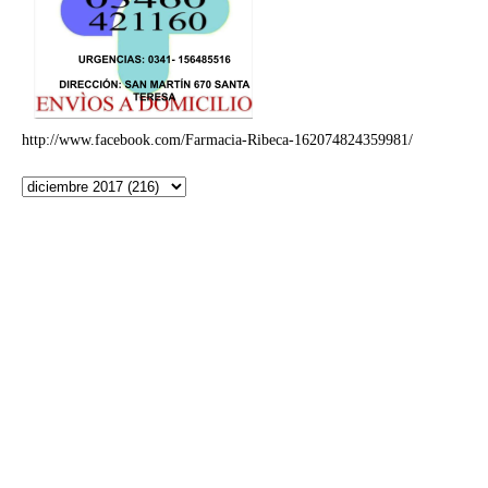
http://www.facebook.com/Farmacia-Ribeca-162074824359981/