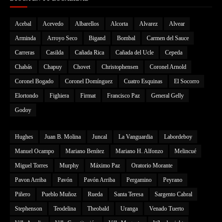
Acebal
Acevedo
Albarellos
Alcorta
Alvarez
Alvear
Arminda
Arroyo Seco
Bigand
Bombal
Carmen del Sauce
Carreras
Casilda
Cañada Rica
Cañada del Ucle
Cepeda
Chabás
Chapuy
Chovet
Christophensen
Coronel Arnold
Coronel Bogado
Coronel Domínguez
Cuatro Esquinas
El Socorro
Elortondo
Fighiera
Firmat
Francisco Paz
General Gelly
Godoy
Hughes
Juan B. Molina
Juncal
La Vanguardia
Labordeboy
Manuel Ocampo
Mariano Benítez
Mariano H. Alfonzo
Melincué
Miguel Torres
Murphy
Máximo Paz
Oratorio Morante
Pavon Arriba
Pavón
Pavón Arriba
Pergamino
Peyrano
Piñero
Pueblo Muñoz
Rueda
Santa Teresa
Sargento Cabral
Stephenson
Teodelina
Theobald
Uranga
Venado Tuerto