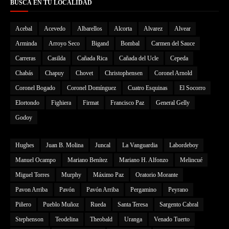
BUSCÁ EN TU LOCALIDAD
Acebal
Acevedo
Albarellos
Alcorta
Alvarez
Alvear
Arminda
Arroyo Seco
Bigand
Bombal
Carmen del Sauce
Carreras
Casilda
Cañada Rica
Cañada del Ucle
Cepeda
Chabás
Chapuy
Chovet
Christophensen
Coronel Arnold
Coronel Bogado
Coronel Domínguez
Cuatro Esquinas
El Socorro
Elortondo
Fighiera
Firmat
Francisco Paz
General Gelly
Godoy
Hughes
Juan B. Molina
Juncal
La Vanguardia
Labordeboy
Manuel Ocampo
Mariano Benítez
Mariano H. Alfonzo
Melincué
Miguel Torres
Murphy
Máximo Paz
Oratorio Morante
Pavon Arriba
Pavón
Pavón Arriba
Pergamino
Peyrano
Piñero
Pueblo Muñoz
Rueda
Santa Teresa
Sargento Cabral
Stephenson
Teodelina
Theobald
Uranga
Venado Tuerto