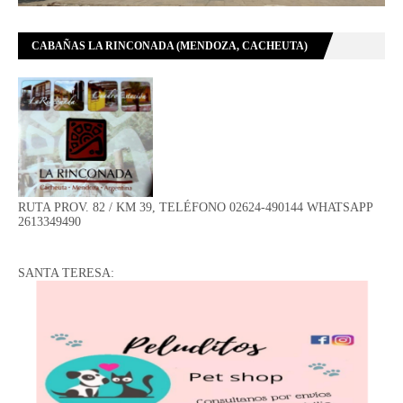
CABAÑAS LA RINCONADA (MENDOZA, CACHEUTA)
RUTA PROV. 82 / KM 39, TELÉFONO 02624-490144 WHATSAPP
2613349490
SANTA TERESA: