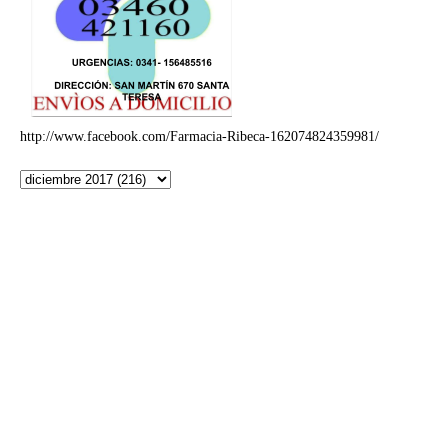
http://www.facebook.com/Farmacia-Ribeca-162074824359981/