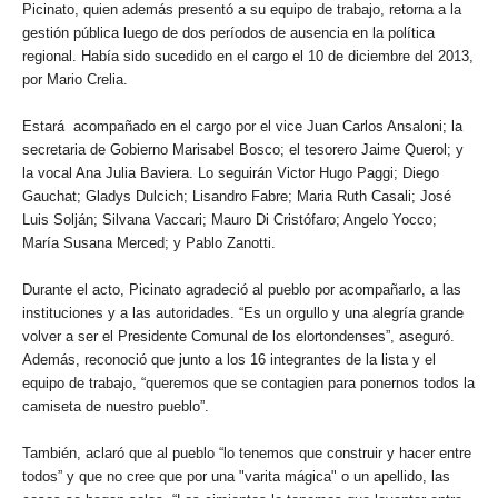
Picinato, quien además presentó a su equipo de trabajo, retorna a la
gestión pública luego de dos períodos de ausencia en la política
regional. Había sido sucedido en el cargo el 10 de diciembre del 2013,
por Mario Crelia.
Estará acompañado en el cargo por el vice Juan Carlos Ansaloni; la
secretaria de Gobierno Marisabel Bosco; el tesorero Jaime Querol; y
la vocal Ana Julia Baviera. Lo seguirán Victor Hugo Paggi; Diego
Gauchat; Gladys Dulcich; Lisandro Fabre; Maria Ruth Casali; José
Luis Solján; Silvana Vaccari; Mauro Di Cristófaro; Angelo Yocco;
María Susana Merced; y Pablo Zanotti.
Durante el acto, Picinato agradeció al pueblo por acompañarlo, a las
instituciones y a las autoridades. “Es un orgullo y una alegría grande
volver a ser el Presidente Comunal de los elortondenses”, aseguró.
Además, reconoció que junto a los 16 integrantes de la lista y el
equipo de trabajo, “queremos que se contagien para ponernos todos la
camiseta de nuestro pueblo”.
También, aclaró que al pueblo “lo tenemos que construir y hacer entre
todos” y que no cree que por una "varita mágica" o un apellido, las