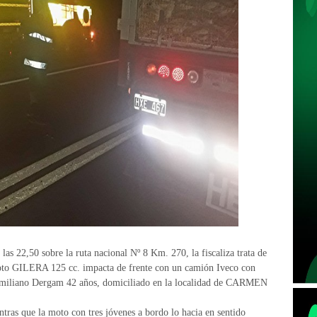
las 22,50 sobre la ruta nacional Nº 8 Km. 270, la fiscaliza trata de
 moto GILERA 125 cc. impacta de frente con un camión Iveco con
imiliano Dergam 42 años, domiciliado en la localidad de CARMEN
tras que la moto con tres jóvenes a bordo lo hacia en sentido