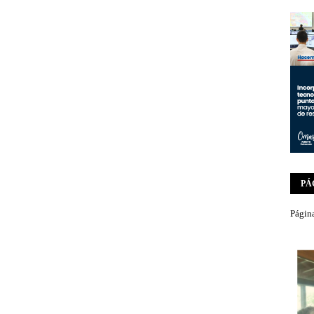
PÁ
Página