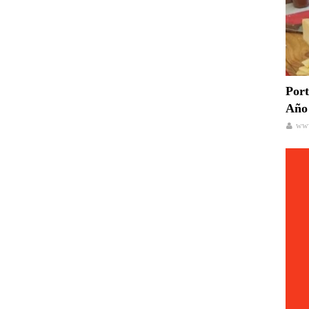
Port
Año 
www