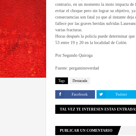
contrario, en un momento la moto impacta de fr
evitar el choque pero sin lograr su objetivo, y
consecuencias son fatal ya que al instante deja
fallece por las graves heridas sufridas Laurean
varias fracturas.
Horas después la policía puede determinar que 
53 entre 19 y 20 en la localidad de Colón.
Por:Segundo Quiroga
Fuente: pergaminoverdad
Tags
Destacada
Facebook
Twitter
TAL VEZ TE INTERESEN ESTAS ENTRADA
PUBLICAR UN COMENTARIO