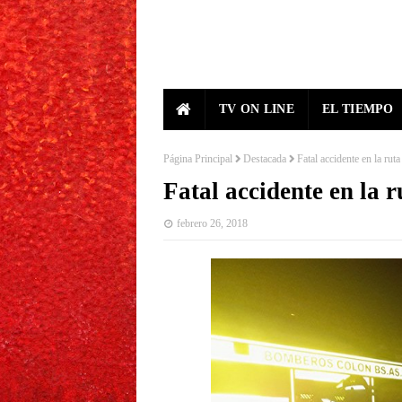
TV ON LINE
EL TIEMPO
Página Principal
Destacada
Fatal accidente en la ruta
Fatal accidente en la r
febrero 26, 2018