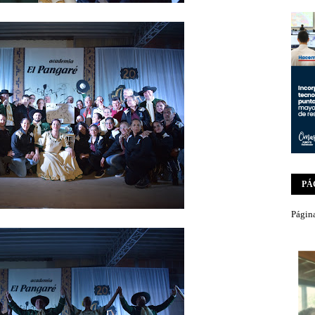
PÁ
Página