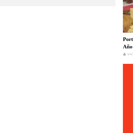
Port
Año 
www