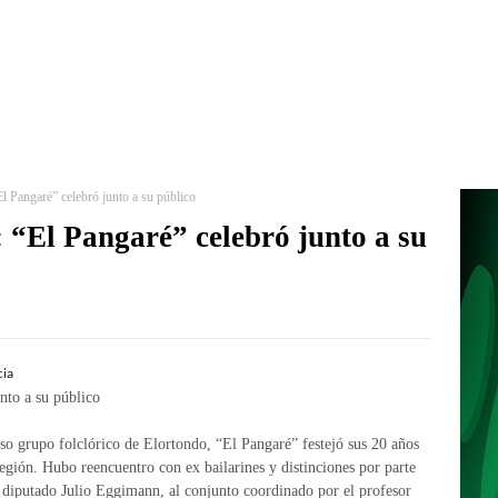
El Pangaré” celebró junto a su público
: “El Pangaré” celebró junto a su
cia
nto a su público
toso grupo folclórico de Elortondo, “El Pangaré” festejó sus 20 años
 región. Hubo reencuentro con ex bailarines y distinciones por parte
 diputado Julio Eggimann, al conjunto coordinado por el profesor