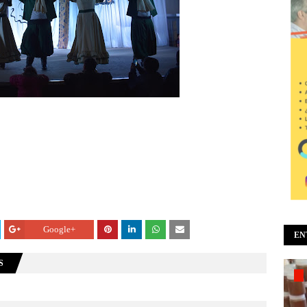
Google+
EN
S