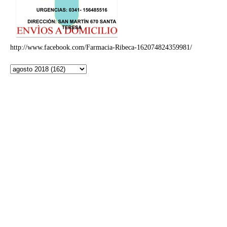
http://www.facebook.com/Farmacia-Ribeca-162074824359981/