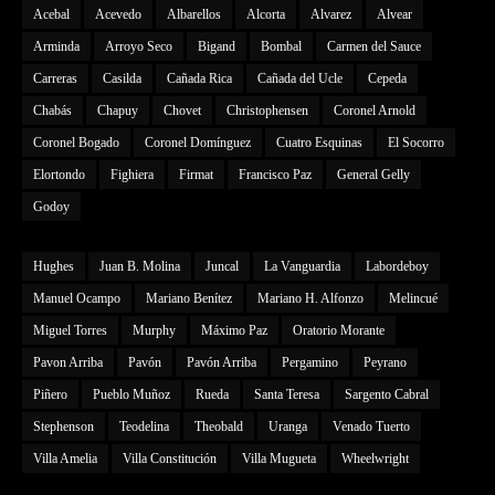
Acebal
Acevedo
Albarellos
Alcorta
Alvarez
Alvear
Arminda
Arroyo Seco
Bigand
Bombal
Carmen del Sauce
Carreras
Casilda
Cañada Rica
Cañada del Ucle
Cepeda
Chabás
Chapuy
Chovet
Christophensen
Coronel Arnold
Coronel Bogado
Coronel Domínguez
Cuatro Esquinas
El Socorro
Elortondo
Fighiera
Firmat
Francisco Paz
General Gelly
Godoy
Hughes
Juan B. Molina
Juncal
La Vanguardia
Labordeboy
Manuel Ocampo
Mariano Benítez
Mariano H. Alfonzo
Melincué
Miguel Torres
Murphy
Máximo Paz
Oratorio Morante
Pavon Arriba
Pavón
Pavón Arriba
Pergamino
Peyrano
Piñero
Pueblo Muñoz
Rueda
Santa Teresa
Sargento Cabral
Stephenson
Teodelina
Theobald
Uranga
Venado Tuerto
Villa Amelia
Villa Constitución
Villa Mugueta
Wheelwright