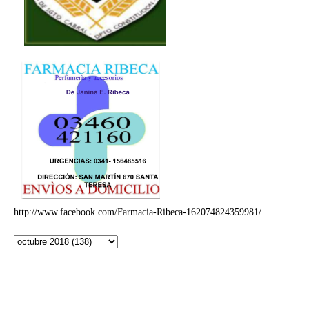
http://www.facebook.com/Farmacia-Ribeca-162074824359981/