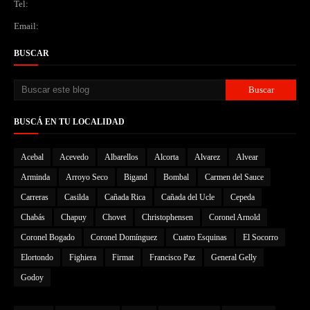
Tel:
Email:
BUSCAR
BUSCÁ EN TU LOCALIDAD
Acebal
Acevedo
Albarellos
Alcorta
Alvarez
Alvear
Arminda
Arroyo Seco
Bigand
Bombal
Carmen del Sauce
Carreras
Casilda
Cañada Rica
Cañada del Ucle
Cepeda
Chabás
Chapuy
Chovet
Christophensen
Coronel Arnold
Coronel Bogado
Coronel Domínguez
Cuatro Esquinas
El Socorro
Elortondo
Fighiera
Firmat
Francisco Paz
General Gelly
Godoy