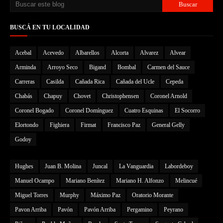
BUSCÁ EN TU LOCALIDAD
Acebal
Acevedo
Albarellos
Alcorta
Alvarez
Alvear
Arminda
Arroyo Seco
Bigand
Bombal
Carmen del Sauce
Carreras
Casilda
Cañada Rica
Cañada del Ucle
Cepeda
Chabás
Chapuy
Chovet
Christophensen
Coronel Arnold
Coronel Bogado
Coronel Domínguez
Cuatro Esquinas
El Socorro
Elortondo
Fighiera
Firmat
Francisco Paz
General Gelly
Godoy
Hughes
Juan B. Molina
Juncal
La Vanguardia
Labordeboy
Manuel Ocampo
Mariano Benítez
Mariano H. Alfonzo
Melincué
Miguel Torres
Murphy
Máximo Paz
Oratorio Morante
Pavon Arriba
Pavón
Pavón Arriba
Pergamino
Peyrano