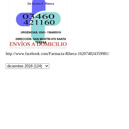
http://www.facebook.com/Farmacia-Ribeca-162074824359981/