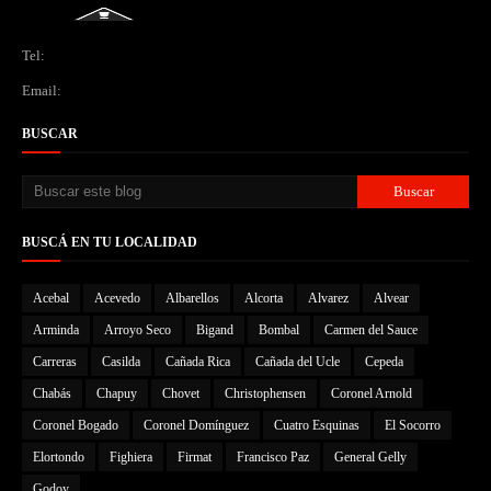
Tel:
Email:
BUSCAR
BUSCÁ EN TU LOCALIDAD
Acebal
Acevedo
Albarellos
Alcorta
Alvarez
Alvear
Arminda
Arroyo Seco
Bigand
Bombal
Carmen del Sauce
Carreras
Casilda
Cañada Rica
Cañada del Ucle
Cepeda
Chabás
Chapuy
Chovet
Christophensen
Coronel Arnold
Coronel Bogado
Coronel Domínguez
Cuatro Esquinas
El Socorro
Elortondo
Fighiera
Firmat
Francisco Paz
General Gelly
Godoy