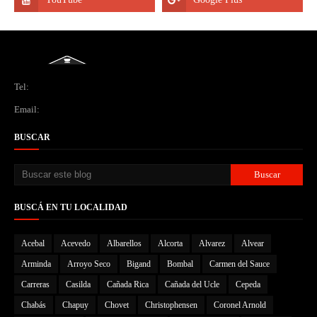
Tel:
Email:
BUSCAR
BUSCÁ EN TU LOCALIDAD
Acebal
Acevedo
Albarellos
Alcorta
Alvarez
Alvear
Arminda
Arroyo Seco
Bigand
Bombal
Carmen del Sauce
Carreras
Casilda
Cañada Rica
Cañada del Ucle
Cepeda
Chabás
Chapuy
Chovet
Christophensen
Coronel Arnold